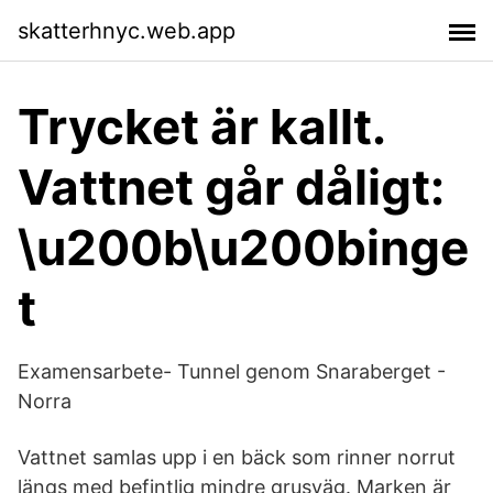
skatterhnyc.web.app
Trycket är kallt.
Vattnet går dåligt:
\u200b\u200binge
t
Examensarbete- Tunnel genom Snaraberget -
Norra
Vattnet samlas upp i en bäck som rinner norrut
längs med befintlig mindre grusväg. Marken är