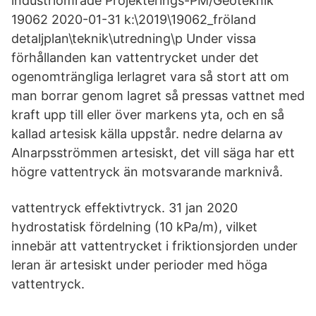
industriområde Projekterings-PM/Geoteknik
19062 2020-01-31 k:\2019\19062_fröland
detaljplan\teknik\utredning\p Under vissa
förhållanden kan vattentrycket under det
ogenomträngliga lerlagret vara så stort att om
man borrar genom lagret så pressas vattnet med
kraft upp till eller över markens yta, och en så
kallad artesisk källa uppstår. nedre delarna av
Alnarpsströmmen artesiskt, det vill säga har ett
högre vattentryck än motsvarande marknivå.
vattentryck effektivtryck. 31 jan 2020
hydrostatisk fördelning (10 kPa/m), vilket
innebär att vattentrycket i friktionsjorden under
leran är artesiskt under perioder med höga
vattentryck.