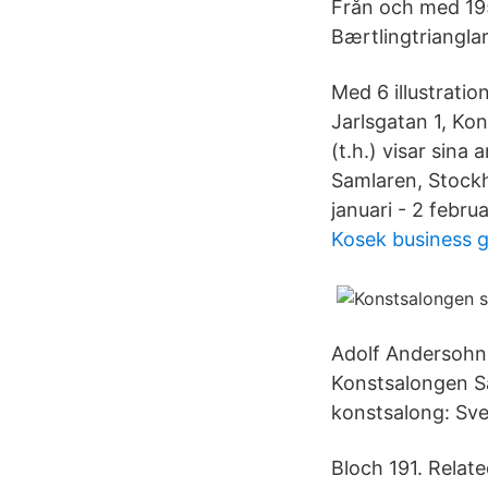
Från och med 195
Bærtlingtrianglar
Med 6 illustratio
Jarlsgatan 1, Ko
(t.h.) visar sina
Samlaren, Stock
januari - 2 februa
Kosek business 
Adolf Andersohn 
Konstsalongen Sa
konstsalong: Sve
Bloch 191. Relat