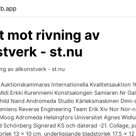
eb.app
t mot rivning av
stverk - st.nu
ng av allkonstverk - st.nu
a Auktionskammares Internationella Kvalitetsauktion 1
idi Erkki Kurenniemi Konstsalongen Samlaren Nr Gal
child Nand Andromeda Studio Kärleksmaskinen Dimi-
miens Reverse Engineering Team Erik Xiv Nor Nor-n
Moog Adromeda Helsingfors Universitet Agnes Wid
d Schönberg Signerad KS och daterad -21. Collage, 
orlek 13 x 10 cm, underliggande bladstorlek 17,5 x 12