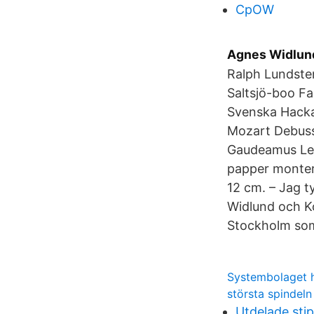
CpOW
Agnes Widlund
Ralph Lundste
Saltsjö-boo F
Svenska Hacka
Mozart Debuss
Gaudeamus Leo
papper montera
12 cm. – Jag 
Widlund och K
Stockholm som
Systembolaget 
största spindeln
Utdelade sti