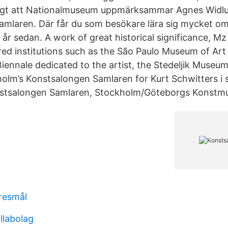
roligt att Nationalmuseum uppmärksammar Agnes Widl
amlaren. Där får du som besökare lära sig mycket 
 år sedan. A work of great historical significance, M
red institutions such as the São Paulo Museum of Art 
Biennale dedicated to the artist, the Stedeljik Museu
olm’s Konstsalongen Samlaren for Kurt Schwitters i 
nstsalongen Samlaren, Stockholm/Göteborgs Konstm
 resmål
llabolag