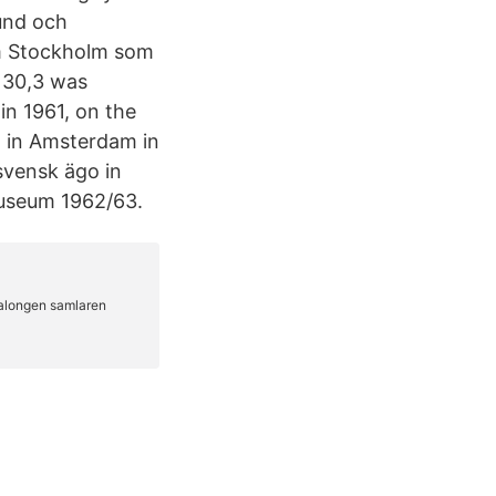
und och
om Stockholm som
z 30,3 was
in 1961, on the
m in Amsterdam in
svensk ägo in
useum 1962/63.