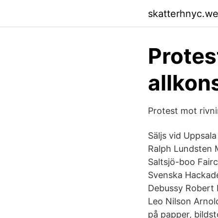
skatterhnyc.w
Protes
allkon
Protest mot rivni
Säljs vid Uppsal
Ralph Lundsten M
Saltsjö-boo Fair
Svenska Hackade
Debussy Robert 
Leo Nilson Arnol
på papper, bildst