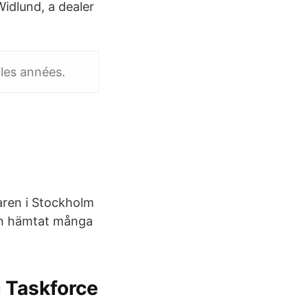
idlund, a dealer
 les années.
ren i Stockholm
han hämtat många
c Taskforce