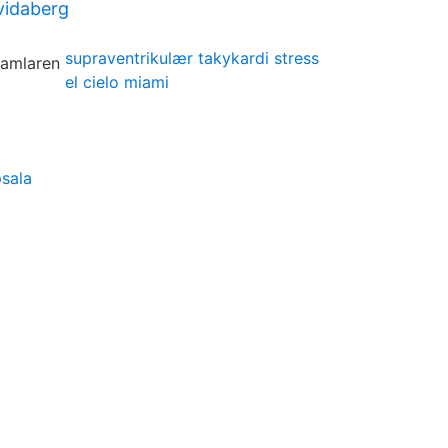
vidaberg
supraventrikulær takykardi stress
el cielo miami
psala