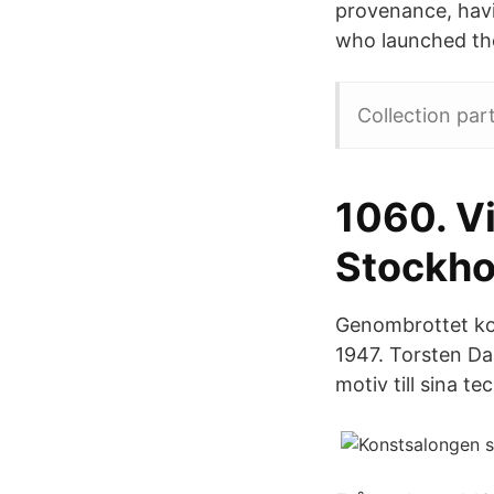
provenance, hav
who launched th
Collection par
1060. Vi
Stockho
Genombrottet ko
1947. Torsten Da
motiv till sina t