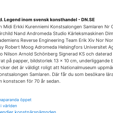
. Legend inom svensk konsthandel - DN.SE
n Midi Erkki Kurenniemi Konstsalongen Samlaren Nr G
airchild Nand Andromeda Studio Kärleksmaskinen Dim
demiens Reverse Engineering Team Erik Xiv Nor Nor
y Robert Moog Adromeda Helsingfors Universitet A
 Nilson Arnold Schönberg Signerad KS och daterad -
t på papper, bildstorlek 13 x 10 cm, underliggande b
tycker det är väldigt roligt att Nationalmuseum upp
onstsalongen Samlaren. Där får du som besökare lär
 konstscen för 70 år sedan.
haparanda öppet
 i världen
pendier konstnärsnämnden