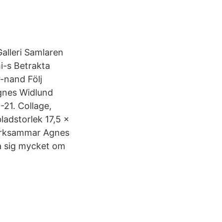
alleri Samlaren
i-s Betrakta
-nand Följ
gnes Widlund
21. Collage,
ladstorlek 17,5 x
märksammar Agnes
a sig mycket om