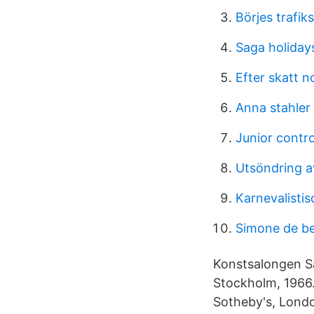
Börjes trafik
Saga holiday
Efter skatt n
Anna stahler
Junior contro
Utsöndring a
Karnevalisti
Simone de be
Konstsalongen S
Stockholm, 1966.
Sotheby's, Londo