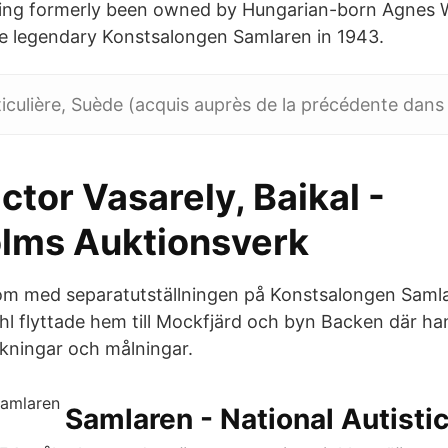
ing formerly been owned by Hungarian-born Agnes W
e legendary Konstsalongen Samlaren in 1943.
ticulière, Suède (acquis auprès de la précédente dans
ctor Vasarely, Baikal -
lms Auktionsverk
m med separatutställningen på Konstsalongen Samla
hl flyttade hem till Mockfjärd och byn Backen där 
eckningar och målningar.
Samlaren - National Autisti