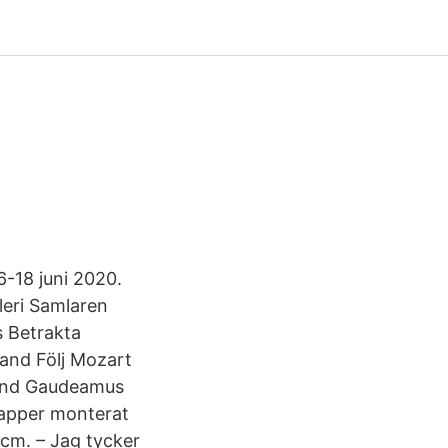
6-18 juni 2020.
leri Samlaren
s Betrakta
and Följ Mozart
lund Gaudeamus
papper monterat
 cm. – Jag tycker