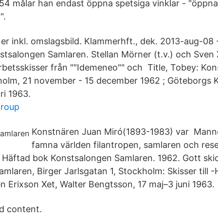
4 målar han endast öppna spetsiga vinklar - "öppna
".
ner inkl. omslagsbild. Klammerhft., dek. 2013-aug-08 
nstsalongen Samlaren. Stellan Mörner (t.v.) och Sven 
 arbetsskisser från ""Idemeneo"" och Title, Tobey: Ko
holm, 21 november - 15 december 1962 ; Göteborgs 
ri 1963.
group
Konstnären Juan Miró(1893-1983) var Man
famna världen filantropen, samlaren och re
Häftad bok Konstsalongen Samlaren. 1962. Gott skic
mlaren, Birger Jarlsgatan 1, Stockholm: Skisser till 
n Erixson Xet, Walter Bengtsson, 17 maj–3 juni 1963.
ed content.