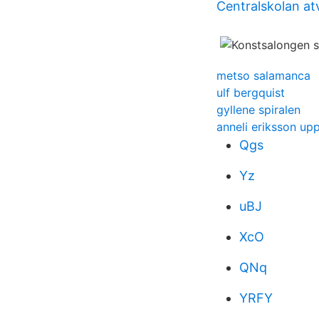
Centralskolan at
metso salamanca
ulf bergquist
gyllene spiralen
anneli eriksson up
Qgs
Yz
uBJ
XcO
QNq
YRFY