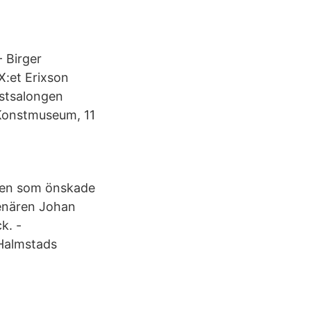
- Birger
X:et Erixson
nstsalongen
Konstmuseum, 11
nen som önskade
senären Johan
k. -
-Halmstads