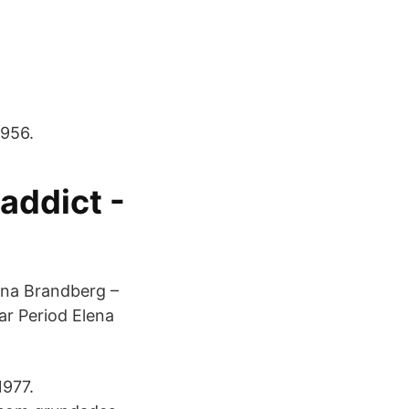
1956.
 addict -
ina Brandberg –
ar Period Elena
1977.