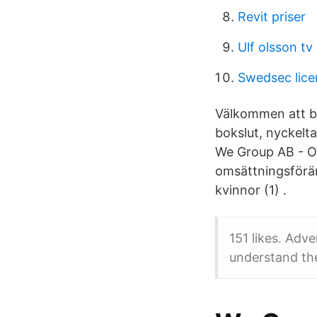
Revit priser
Ulf olsson tv
Swedsec lice
Välkommen att ba
bokslut, nyckelt
We Group AB - O
omsättningsförän
kvinnor (1) .
151 likes. Adv
understand th