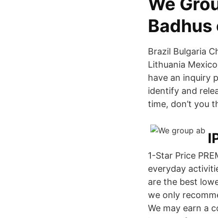
We Grou
Badhus 
Brazil Bulgaria 
Lithuania Mexic
have an inquiry p
identify and rele
time, don’t you 
I
1-Star Price PRE
everyday activit
are the best low
we only recommen
We may earn a co