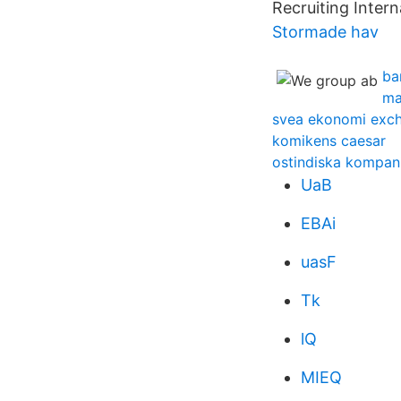
Recruiting Intern
Stormade hav
ba
ma
svea ekonomi exc
komikens caesar
ostindiska kompani
UaB
EBAi
uasF
Tk
lQ
MIEQ