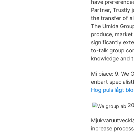
have preferences
Partner, Trustly 
the transfer of 
The Umida Group 
produce, market 
significantly ex
to-talk group co
knowledge and t
Mi piace: 9. We 
enbart speciali
Hög puls lågt bl
20
Mjukvaruutvecklar
increase processi