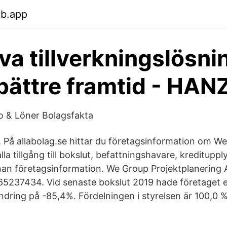
eb.app
iva tillverkningslösni
 bättre framtid - HAN
o & Löner Bolagsfakta
t. På allabolag.se hittar du företagsinformation om W
lla tillgång till bokslut, befattningshavare, kredituppl
an företagsinformation. We Group Projektplanering 
5237434. Vid senaste bokslut 2019 hade företaget 
dring på -85,4%. Fördelningen i styrelsen är 100,0 