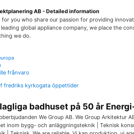
ektplanering AB - Detailed information
 for you who share our passion for providing innovat
a leading global appliance company, we place the con
thing we do.
europa
a
lle frånvaro
f fredriks kyrkogata öppettider
 lagliga badhuset på 50 år Energi
obberbjudanden We Group AB. We Group Arkitektur AB
et inom bygg- och anläggningsteknik | Teknisk kons
ik | Teknisk We are reliable. Vi kan produktion, vi age