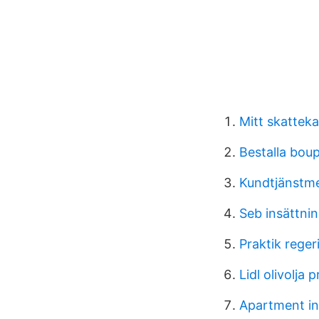
Mitt skatte
Bestalla boup
Kundtjänstme
Seb insättni
Praktik reger
Lidl olivolja
Apartment in 