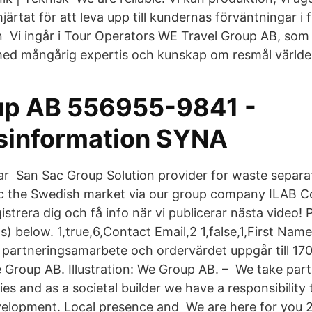
hjärtat för att leva upp till kundernas förväntningar i 
n Vi ingår i Tour Operators WE Travel Group AB, som 
med mångårig expertis och kunskap om resmål världe
p AB 556955-9841 -
sinformation SYNA
ar San Sac Group Solution provider for waste separa
ac the Swedish market via our group company ILAB C
trera dig och få info när vi publicerar nästa video! 
s) below. 1,true,6,Contact Email,2 1,false,1,First Name,
 partneringsamarbete och ordervärdet uppgår till 17
Group AB. Illustration: We Group AB. – We take part 
ties and as a societal builder we have a responsibility
velopment. Local presence and We are here for you 2