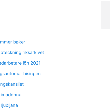
kammer bøker
pteckning riksarkivet
darbetare lön 2021
ngsautomat hisingen
ingskansliet
 primadonna
ljubljana