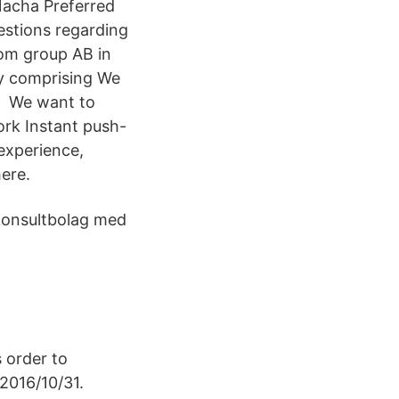
Nacha Preferred
uestions regarding
com group AB in
ry comprising We
er We want to
ork Instant push-
experience,
ere.
konsultbolag med
 order to
 2016/10/31.