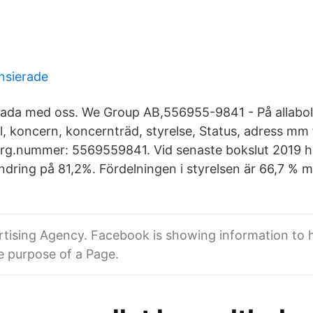
nsierade
da med oss. We Group AB,556955-9841 - På allabolag
al, koncern, koncernträd, styrelse, Status, adress m
rg.nummer: 5569559841. Vid senaste bokslut 2019 h
dring på 81,2%. Fördelningen i styrelsen är 66,7 % m
ertising Agency. Facebook is showing information to 
e purpose of a Page.