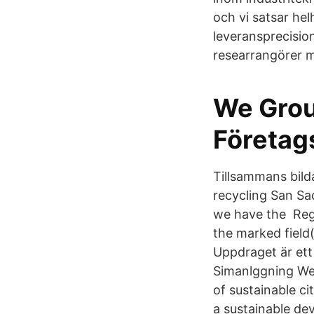
och vi satsar hel
leveransprecisio
researrangörer 
We Grou
Företag
Tillsammans bild
recycling San S
we have the Regis
the marked field(
Uppdraget är ett
Simanlggning We 
of sustainable ci
a sustainable de