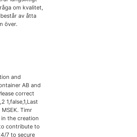
fråga om kvalitet,
består av åtta
n över.
tion and
ontainer AB and
Please correct
2 1,false,1,Last
0 MSEK. Timr
in the creation
 to contribute to
4/7 to secure