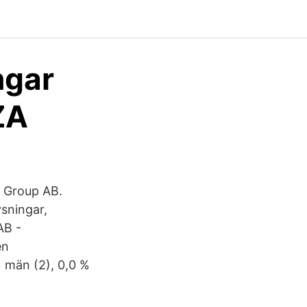
ngar
ZA
e Group AB.
ysningar,
AB -
en
% män (2), 0,0 %