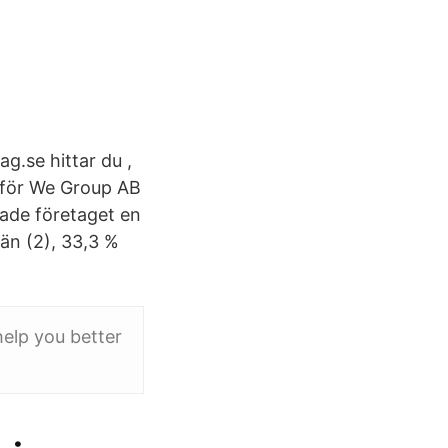
.se hittar du ,
m för We Group AB
ade företaget en
än (2), 33,3 %
help you better