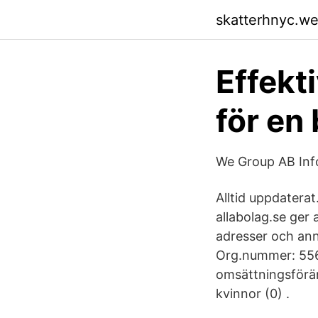
skatterhnyc.w
Effekt
för en
We Group AB Inf
Alltid uppdatera
allabolag.se ger a
adresser och ann
Org.nummer: 556
omsättningsförän
kvinnor (0) .