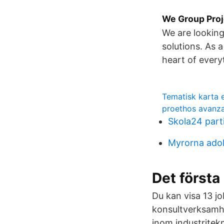
We Group Proj
We are looking
solutions. As 
heart of every
Tematisk karta 
proethos avanz
Skola24 parti
Myrorna adol
Det första
Du kan visa 13 j
konsultverksamh
inom industritekn