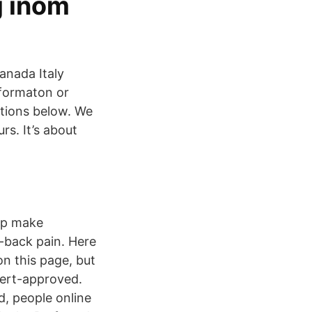
g inom
anada Italy
formaton or
ations below. We
rs. It’s about
lp make
w-back pain. Here
n this page, but
pert-approved.
d, people online