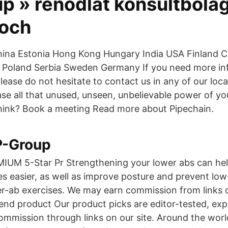
p » renodlat konsultbola
och
China Estonia Hong Kong Hungary India USA Finland C
o Poland Serbia Sweden Germany If you need more in
lease do not hesitate to contact us in any of our loc
ase all that unused, unseen, unbelievable power of you
think? Book a meeting Read more about Pipechain.
P-Group
MIUM 5-Star Pr Strengthening your lower abs can he
ies easier, as well as improve posture and prevent lo
er-ab exercises. We may earn commission from links o
d product Our product picks are editor-tested, ex
mmission through links on our site. Around the worl