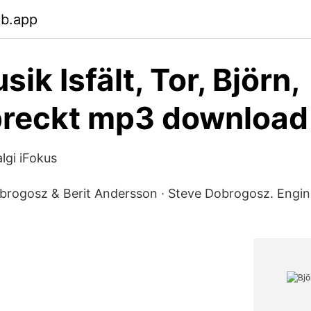
eb.app
ik Isfält, Tor, Björn,
reckt mp3 download 
algi iFokus
brogosz & Berit Andersson · Steve Dobrogosz. Engine
!