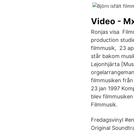
Video - M
Ronjas visa Filmm
production studi
filmmusik, 23 apr
står bakom musik
Lejonhjärta [Musi
orgelarrangemang
filmmusiken från 
23 jan 1997 Kompo
blev filmmusiken 
Filmmusik.
Fredagsvinyl #enk
Original Soundtr