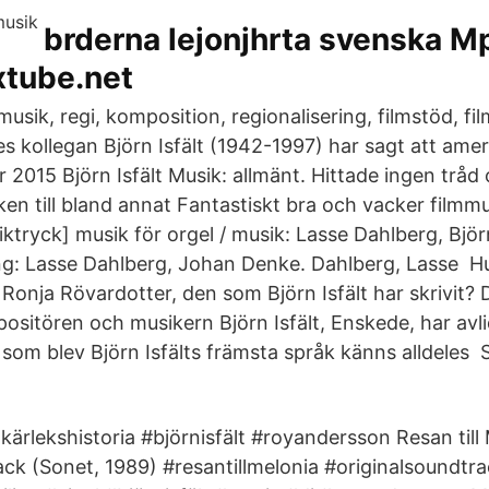
brderna lejonjhrta svenska 
xtube.net
usik, regi, komposition, regionalisering, filmstöd, fi
es kollegan Björn Isfält (1942-1997) har sagt att ame
 2015 Björn Isfält Musik: allmänt. Hittade ingen tråd
en till bland annat Fantastiskt bra och vacker filmm
ktryck] musik för orgel / musik: Lasse Dahlberg, Björn 
: Lasse Dahlberg, Johan Denke. Dahlberg, Lasse Hur
Ronja Rövardotter, den som Björn Isfält har skrivit? 
sitören och musikern Björn Isfält, Enskede, har avlid
som blev Björn Isfälts främsta språk känns alldeles S
ärlekshistoria #björnisfält #royandersson Resan till 
ack (Sonet, 1989) #resantillmelonia #originalsoundtra