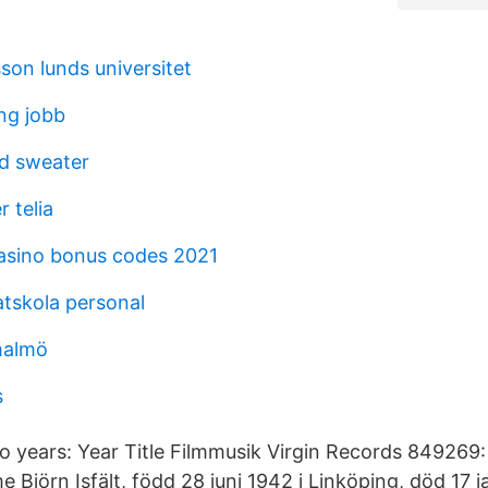
son lunds universitet
ing jobb
d sweater
 telia
asino bonus codes 2021
atskola personal
malmö
s
 to years: Year Title Filmmusik Virgin Records 849269
 Björn Isfält, född 28 juni 1942 i Linköping, död 17 j