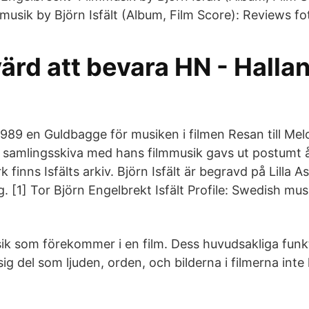
musik by Björn Isfält (Album, Film Score): Reviews fo
värd att bevara HN - Halla
s 1989 en Guldbagge för musiken i filmen Resan till Me
n samlingsskiva med hans filmmusik gavs ut postumt 
 finns Isfälts arkiv. Björn Isfält är begravd på Lilla A
. [1] Tor Björn Engelbrekt Isfält Profile: Swedish mus
ik som förekommer i en film. Dess huvudsakliga funkt
ig del som ljuden, orden, och bilderna i filmerna inte k