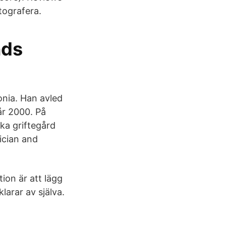
tografera.
nds
lonia. Han avled
år 2000. På
ska griftegård
ician and
ion är att lägg
larar av själva.