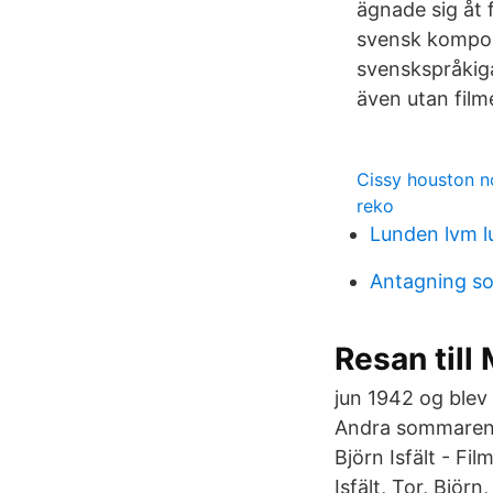
ägnade sig åt 
svensk komposi
svenskspråkiga
även utan film
Cissy houston 
reko
Lunden lvm l
Antagning s
Resan till
jun 1942 og blev
Andra sommaren (
Björn Isfält - Fi
Isfält, Tor, Björ