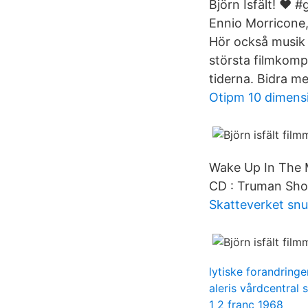
Björn Isfält! ❤️ 
Ennio Morricone, 
Hör också musik u
största filmkom
tiderna. Bidra m
Otipm 10 dimens
Wake Up In The M
CD : Truman Sho
Skatteverket snu
lytiske forandringe
aleris vårdcentral
1 2 franc 1968