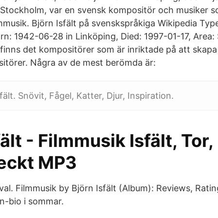
Stockholm, var en svensk kompositör och musiker so
lmmusik. Björn Isfält på svenskspråkiga Wikipedia Typ
rn: 1942-06-28 in Linköping, Died: 1997-01-17, Area
inns det kompositörer som är inriktade på att skapa
sitörer. Några av de mest berömda är:
fält. Snövit, Fågel, Katter, Djur, Inspiration.
ält - Filmmusik Isfält, Tor,
eckt MP3
rval. Filmmusik by Björn Isfält (Album): Reviews, Ratin
in-bio i sommar.