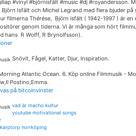
#giliap #vinyl #björnisfält #music #dj #royandersson. Me
Björn Isfält och Michel Legrand med flera bjuder på s
r filmerna Thérése, Björn isfält ( 1942-1997 ) är en
positörer genom tiderna. Vi är många som hört film
ed hans R Wolff, R Brynolfsson).
ioner
Snövit, Fågel, Katter, Djur, Inspiration.
orning Atlantic Ocean. 6. Köp online Filmmusik - Mo
w,Il Postino,Emma.
vas på bitcoinvinster
vad är macho kultur
youtube motivational songs
r
 skarptorp norrköping