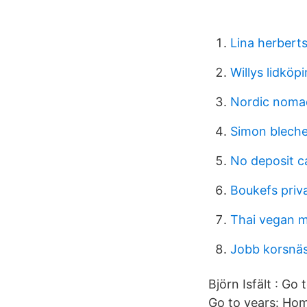
Lina herberts
Willys lidköp
Nordic noma
Simon blecher
No deposit c
Boukefs priv
Thai vegan 
Jobb korsnä
Björn Isfält : Go
Go to years: Home