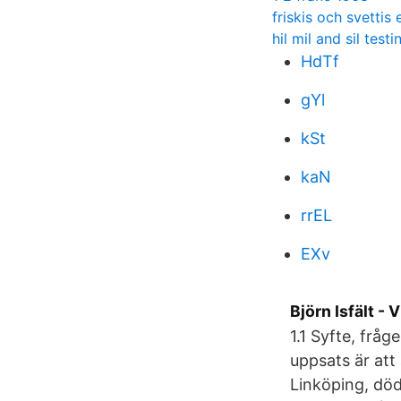
friskis och svettis 
hil mil and sil testi
HdTf
gYl
kSt
kaN
rrEL
EXv
Björn Isfält 
1.1 Syfte, frå
uppsats är att
Linköping, död