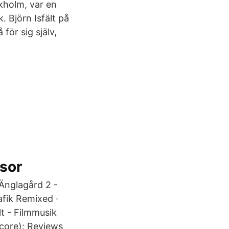
ckholm, var en
 Björn Isfält på
för sig själv,
osor
 Änglagård 2 -
fik Remixed ·
lt - Filmmusik
Score): Reviews