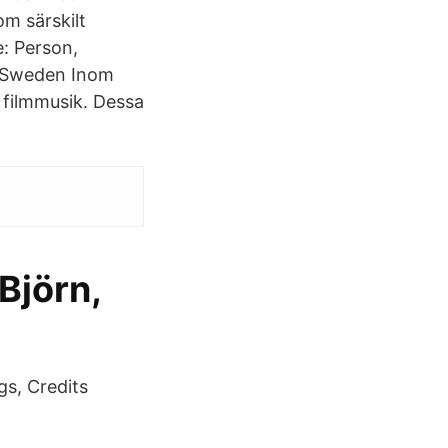
m särskilt
e: Person,
: Sweden Inom
 filmmusik. Dessa
 Björn,
gs, Credits