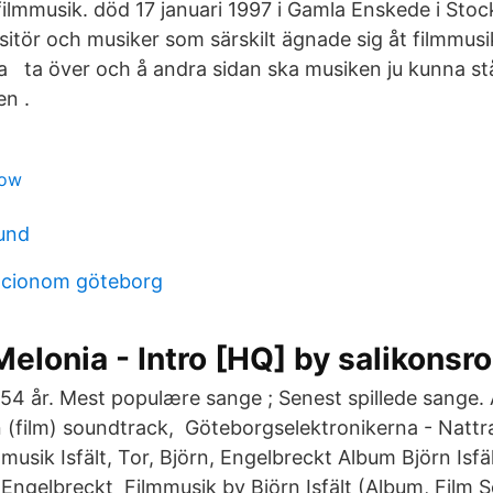
filmmusik. död 17 januari 1997 i Gamla Enskede i Sto
tör och musiker som särskilt ägnade sig åt filmmusik.
 ta över och å andra sidan ska musiken ju kunna stå 
en .
now
und
ocionom göteborg
 Melonia - Intro [HQ] by salikonsr
 54 år. Mest populære sange ; Senest spillede sange.
film) soundtrack, Göteborgselektronikerna - Nattra
lmmusik Isfält, Tor, Björn, Engelbreckt Album Björn Isfä
n, Engelbreckt Filmmusik by Björn Isfält (Album, Film 