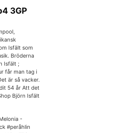
Mp4 3GP
lmpool,
rikansk
 om Isfält som
usik. Bröderna
Isfält ;
 får man tag i
Det är så vacker.
it 54 år Att det
hop Björn Isfält
Melonia -
ck #peråhlin