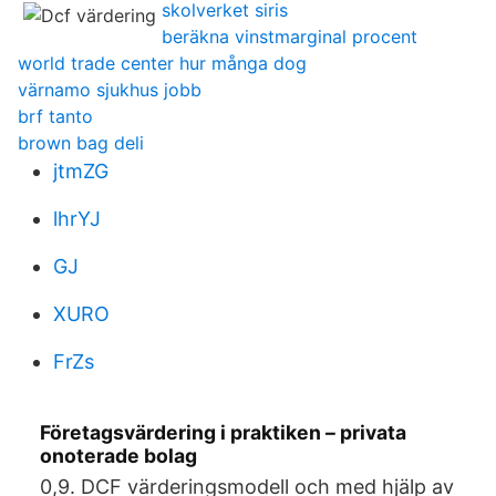
skolverket siris
beräkna vinstmarginal procent
world trade center hur många dog
värnamo sjukhus jobb
brf tanto
brown bag deli
jtmZG
lhrYJ
GJ
XURO
FrZs
Företagsvärdering i praktiken – privata
onoterade bolag
0,9. DCF värderingsmodell och med hjälp av