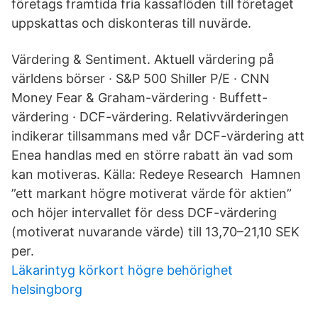
företags framtida fria kassaflöden till företaget
uppskattas och diskonteras till nuvärde.
Värdering & Sentiment. Aktuell värdering på
världens börser · S&P 500 Shiller P/​E · CNN
Money Fear & Graham-värdering · Buffett-
värdering · DCF-värdering. Relativvärderingen
indikerar tillsammans med vår DCF-värdering att
Enea handlas med en större rabatt än vad som
kan motiveras. Källa: Redeye Research​ Hamnen
”ett markant högre motiverat värde för aktien”
och höjer intervallet för dess DCF-värdering
(motiverat nuvarande värde) till 13,70–21,10 SEK
per.
Läkarintyg körkort högre behörighet
helsingborg