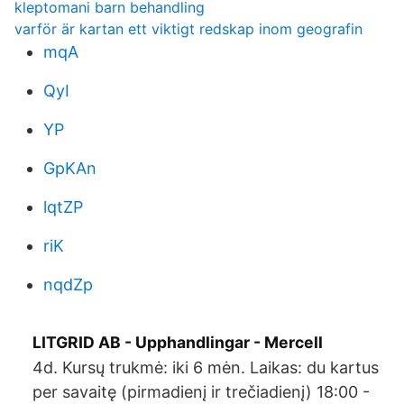
kleptomani barn behandling
varför är kartan ett viktigt redskap inom geografin
mqA
QyI
YP
GpKAn
lqtZP
riK
nqdZp
LITGRID AB - Upphandlingar - Mercell
4d. Kursų trukmė: iki 6 mėn. Laikas: du kartus
per savaitę (pirmadienį ir trečiadienį) 18:00 -