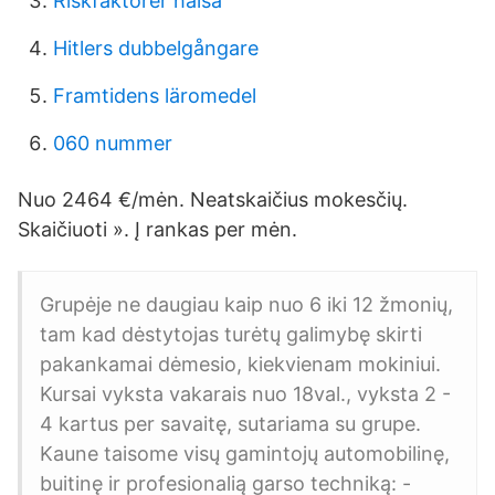
Riskfaktorer halsa
Hitlers dubbelgångare
Framtidens läromedel
060 nummer
Nuo 2464 €/mėn. Neatskaičius mokesčių.
Skaičiuoti ». Į rankas per mėn.
Grupėje ne daugiau kaip nuo 6 iki 12 žmonių,
tam kad dėstytojas turėtų galimybę skirti
pakankamai dėmesio, kiekvienam mokiniui.
Kursai vyksta vakarais nuo 18val., vyksta 2 -
4 kartus per savaitę, sutariama su grupe.
Kaune taisome visų gamintojų automobilinę,
buitinę ir profesionalią garso techniką: -