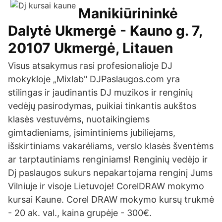
Manikiūrininkė
Dalytė Ukmergė - Kauno g. 7,
20107 Ukmergė, Litauen
Visus atsakymus rasi profesionalioje DJ
mokykloje „Mixlab" DJPaslaugos.com yra
stilingas ir jaudinantis DJ muzikos ir renginių
vedėjų pasirodymas, puikiai tinkantis aukštos
klasės vestuvėms, nuotaikingiems
gimtadieniams, įsimintiniems jubiliejams,
išskirtiniams vakarėliams, verslo klasės šventėms
ar tarptautiniams renginiams! Renginių vedėjo ir
Dj paslaugos sukurs nepakartojama renginį Jums
Vilniuje ir visoje Lietuvoje! CorelDRAW mokymo
kursai Kaune. Corel DRAW mokymo kursų trukmė
- 20 ak. val., kaina grupėje - 300€.