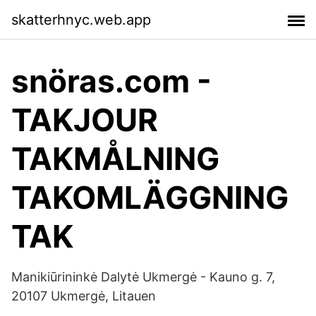
skatterhnyc.web.app
snöras.com -
TAKJOUR
TAKMÅLNING
TAKOMLÄGGNING
TAK
Manikiūrininkė Dalytė Ukmergė - Kauno g. 7,
20107 Ukmergė, Litauen