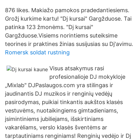
876 likes. Makiažo pamokos pradedantiesiems.
Grožį kurkime kartu! "Dj kursai" Gargžduose. Tai
patinka 123 žmonėms. "Dj kursai"
Gargžduose.Visiems norintiems suteiksime
teorines ir praktines žinias susijusias su Dj'avimu.
Romersk soldat rustning
Visus atsakymus rasi
profesionalioje DJ mokykloje
„Mixlab" DJPaslaugos.com yra stilingas ir
jaudinantis DJ muzikos ir renginių vedėjų
pasirodymas, puikiai tinkantis aukštos klasės
vestuvėms, nuotaikingiems gimtadieniams,
įsimintiniems jubiliejams, išskirtiniams
vakarėliams, verslo klasės šventėms ar
tarptautiniams renginiams! Renginių vedėjo ir Dj